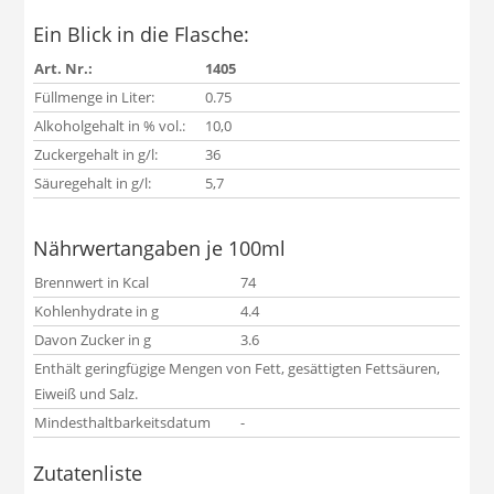
Ein Blick in die Flasche:
Art. Nr.:
1405
Füllmenge in Liter:
0.75
Alkoholgehalt in % vol.:
10,0
Zuckergehalt in g/l:
36
Säuregehalt in g/l:
5,7
Nährwertangaben je 100ml
Brennwert in Kcal
74
Kohlenhydrate in g
4.4
Davon Zucker in g
3.6
Enthält geringfügige Mengen von Fett, gesättigten Fettsäuren,
Eiweiß und Salz.
Mindesthaltbarkeitsdatum
-
Zutatenliste