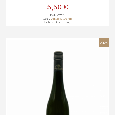
5,50
€
inkl. MwSt.
zzgl.
Versandkosten
Lieferzeit:
2-6 Tage
2025