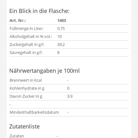
Ein Blick in die Flasche:
Art. Nr.:
1403
Füllmenge in Liter:
0.75
Alkoholgehalt in % vol.:
10
Zuckergehalt in g/l:
39,2
Säuregehalt in g/l:
8
Nährwertangaben je 100ml
Brennwert in Kcal
-
Kohlenhydrate in g
0
Davon Zucker in g
3.9
-
Mindesthaltbarkeitsdatum
-
Zutatenliste
Zutaten
-