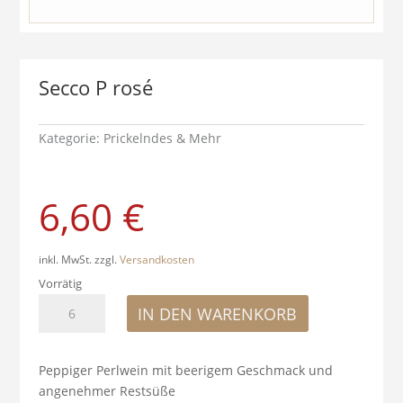
Secco P rosé
Kategorie:
Prickelndes & Mehr
6,60
€
inkl. MwSt.
zzgl.
Versandkosten
Vorrätig
Secco
IN DEN WARENKORB
P
rosé
Menge
Peppiger Perlwein mit beerigem Geschmack und
angenehmer Restsüße