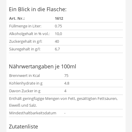
Ein Blick in die Flasche:
Art. Nr.:
1612
Füllmenge in Liter:
0.75
Alkoholgehalt in % vol.:
10,0
Zuckergehalt in g/l:
40
Säuregehalt in g/l:
6,7
Nährwertangaben je 100ml
Brennwert in Kcal
75
Kohlenhydrate in g
4.8
Davon Zucker in g
4
Enthält geringfügige Mengen von Fett, gesättigten Fettsäuren,
Eiweiß und Salz.
Mindesthaltbarkeitsdatum
-
Zutatenliste