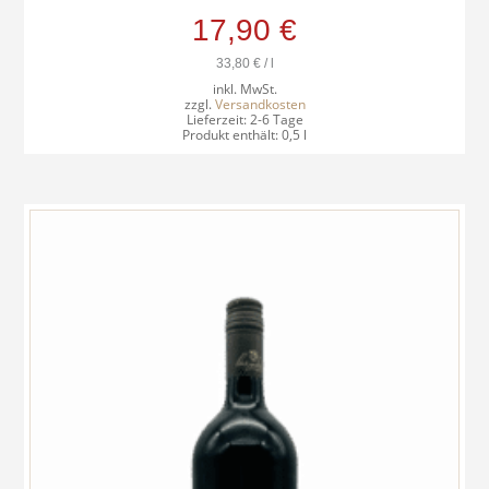
17,90
€
33,80
€
/
l
inkl. MwSt.
zzgl.
Versandkosten
Lieferzeit:
2-6 Tage
Produkt enthält: 0,5
l