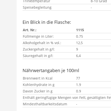
Trinktemperatur
8-10 Grad
Speisebegleitung
-
Ein Blick in die Flasche:
Art. Nr.:
1115
Füllmenge in Liter:
0.75
Alkoholgehalt in % vol.:
12,5
Zuckergehalt in g/l:
9
Säuregehalt in g/l:
6,4
Nährwertangaben je 100ml
Brennwert in Kcal
77
Kohlenhydrate in g
1.9
Davon Zucker in g
0.9
Enthält geringfügige Mengen von Fett, gesättigten Fe
Mindesthaltbarkeitsdatum
-