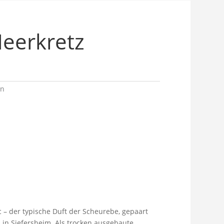
eerkretz
en
 – der typische Duft der Scheurebe, gepaart
z in Siefersheim. Als trocken ausgebaute