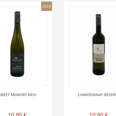
2024
SWEET MEMORY NEU!
CHARDONNAY RESER
10,90
€
10,90
€