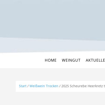
HOME
WEINGUT
AKTUELL
Start
/
Weißwein Trocken
/ 2025 Scheurebe Heerkretz 