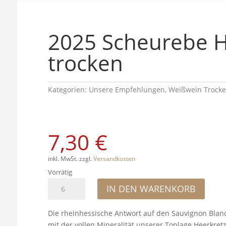
2025 Scheurebe H
trocken
Kategorien:
Unsere Empfehlungen
,
Weißwein Trock
7,30
€
inkl. MwSt.
zzgl.
Versandkosten
Vorrätig
2025
IN DEN WARENKORB
Scheurebe
Heerkretz
Die rheinhessische Antwort auf den Sauvignon Blanc
trocken
mit der vollen Mineralität unserer Toplage Heerkret