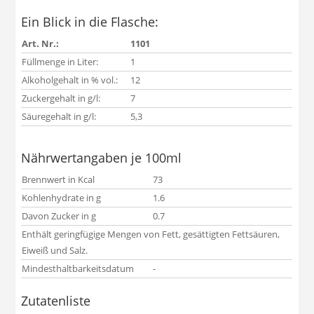
Ein Blick in die Flasche:
Art. Nr.:
1101
Füllmenge in Liter:
1
Alkoholgehalt in % vol.:
12
Zuckergehalt in g/l:
7
Säuregehalt in g/l:
5,3
Nährwertangaben je 100ml
Brennwert in Kcal
73
Kohlenhydrate in g
1.6
Davon Zucker in g
0.7
Enthält geringfügige Mengen von Fett, gesättigten Fettsäuren,
Eiweiß und Salz.
Mindesthaltbarkeitsdatum
-
Zutatenliste