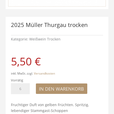
2025 Müller Thurgau trocken
Kategorie:
Weißwein Trocken
5,50
€
inkl. MwSt.
zzgl.
Versandkosten
Vorrätig
2025
IN DEN WARENKORB
Müller
Thurgau
trocken
Fruchtiger Duft von gelben Früchten. Spritzig,
Menge
lebendiger Stammgast-Schoppen