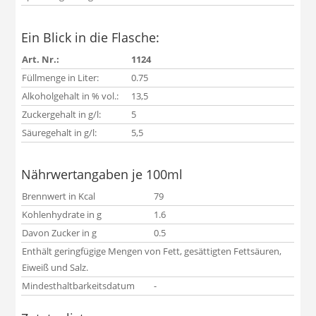
Ein Blick in die Flasche:
Art. Nr.:
1124
Füllmenge in Liter:
0.75
Alkoholgehalt in % vol.:
13,5
Zuckergehalt in g/l:
5
Säuregehalt in g/l:
5,5
Nährwertangaben je 100ml
Brennwert in Kcal
79
Kohlenhydrate in g
1.6
Davon Zucker in g
0.5
Enthält geringfügige Mengen von Fett, gesättigten Fettsäuren,
Eiweiß und Salz.
Mindesthaltbarkeitsdatum
-