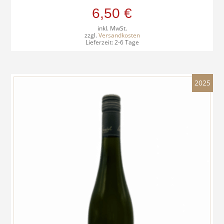
6,50
€
inkl. MwSt.
zzgl.
Versandkosten
Lieferzeit:
2-6 Tage
2025