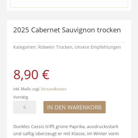
2025 Cabernet Sauvignon trocken
Kategorien:
Rotwein Trocken
,
Unsere Empfehlungen
8,90
€
inkl. MwSt.
zzgl.
Versandkosten
Vorrätig
2025
IN DEN WARENKORB
Cabernet
Sauvignon
trocken
Dunkles Cassis trifft grüne Paprika, ausdrucksstark
Menge
und saftig überzeugt er mit Klasse, im Winter vorm