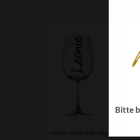
Bitte b
LEONIE – PL AB APRIL 2026