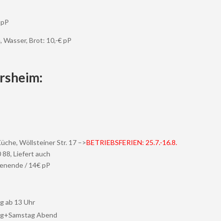
 pP
 Wasser, Brot: 10,-€ pP
rsheim:
Küche, Wöllsteiner Str. 17 –>
BETRIEBSFERIEN: 25.7.-16.8.
 88, Liefert auch
henende / 14€ pP
g ab 13 Uhr
tag+Samstag Abend