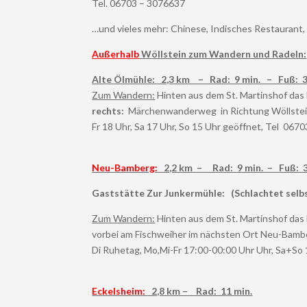
Tel. 06703 – 3076637
…und vieles mehr: Chinese, Indisches Restaurant,
Außerhalb
Wöllstein zum Wandern und Radeln:
Alte Ölmühle: 2,3 km – Rad: 9 min. – Fuß: 3
Zum Wandern:
Hinten aus dem St. Martinshof das F
rechts:
Märchenwanderweg in Richtung Wöllstein, 
Fr 18 Uhr, Sa 17 Uhr, So 15 Uhr geöffnet, Tel
0670
Neu-Bamberg:
2,2 km – Rad: 9 min. – Fuß: 3
Gaststätte Zur Junkermühle: (Schlachtet selb
Zum Wandern:
Hinten aus dem St. Martinshof das F
vorbei am Fischweiher im nächsten Ort Neu-Bambe
Di Ruhetag, Mo,Mi-Fr 17:00-00:00 Uhr Uhr, Sa+So 
Eckelsheim:
2,8 km – Rad: 11 min.