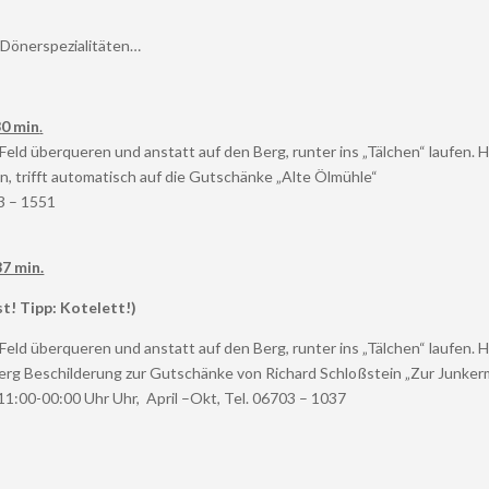
 Dönerspezialitäten…
0 min
.
eld überqueren und anstatt auf den Berg, runter ins „Tälchen“ laufen. 
trifft automatisch auf die Gutschänke „Alte Ölmühle“
3 – 1551
7 min.
st!
Tipp: Kotelett!)
eld überqueren und anstatt auf den Berg, runter ins „Tälchen“ laufen. 
rg Beschilderung zur Gutschänke von Richard Schloßstein „Zur Junker
11:00-00:00 Uhr Uhr, April –Okt, Tel. 06703 – 1037