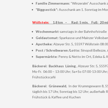
Familie Zimmermann:
“Winzeralm” Ausschank a
“Biggsestick”:
Ausschank am 1. Sonntag im Mo
Wöllstein:
1,8 km – Rad: 5 min. Fuß: 20 mi
Wochenmarkt
samstags in der Bahnhofstraße
Geldautomat:
Sparkasse und Mainzer Volksba
Apotheke:
Alzeyer Str. 5, 55597 Wöllstein 08:
Post / Schreibwaren /Lotto:
Sinopoli Bellezze, 
Supermärkte:
Penny & Netto im Ort, Edeka & A
Bäckerei:
Backhaus Lüning
, Alzeyer Str. 5, 5559
Mo-Fr. 06:00 – 13:00 Uhr; Sa+So 07:00-13:00 Uhr
Frühstückscafé
Bäckerei
:
Grünewald
, In der Krummgewann 8, 5
täglich bis 17 Uhr, Sonntag bis 12 Uhr; außerhalb R
Frühstück & Kaffee und Kuchen