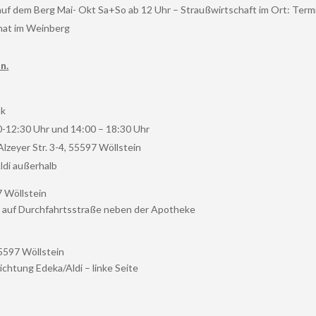
uf dem Berg Mai- Okt Sa+So ab 12 Uhr – Straußwirtschaft im Ort: Term
nat im Weinberg
n.
nk
00-12:30 Uhr und 14:00 – 18:30 Uhr
Alzeyer Str. 3-4, 55597 Wöllstein
ldi außerhalb
7 Wöllstein
; auf Durchfahrtsstraße neben der Apotheke
5597 Wöllstein
ichtung Edeka/Aldi – linke Seite