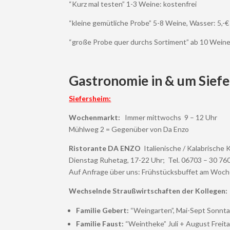
“Kurz mal testen” 1-3 Weine: kostenfrei
“kleine gemütliche Probe” 5-8 Weine, Wasser: 5,-€
“große Probe quer durchs Sortiment” ab 10 Weine,
Gastronomie in & um Siefe
Siefersheim:
Wochenmarkt:
Immer mittwochs 9 – 12 Uhr
Mühlweg 2 = Gegenüber von Da Enzo
Ristorante DA ENZO
Italienische / Kalabrische 
Dienstag Ruhetag, 17-22 Uhr; Tel.
06703 – 30 760
Auf Anfrage über uns: Frühstücksbuffet am Woc
Wechselnde Straußwirtschaften der Kollegen:
Familie Gebert:
“Weingarten”, Mai-Sept Sonnta
Familie Faust:
“Weintheke” Juli + August Frei